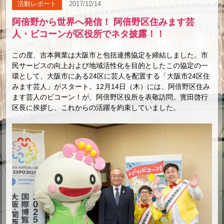
活動レポート
2017/12/14
阿倍野から世界へ発信！ 阿倍野区住みます芸
人・ビコーンが区役所でネタ披露！！
この度、吉本興業は大阪市と包括連携協定を締結しました。市
民サービスの向上および地域活性化を目的としたこの協定の一
環として、大阪市にある24区に芸人を配置する「大阪市24区住
みます芸人」がスタート。12月14日（木）には、阿倍野区住み
ます芸人のビコーン！が、阿倍野区役所を表敬訪問。寳田啓行
区長に挨拶し、これからの活躍を約束していました。