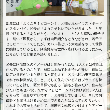
部屋には「ようこそ！ビコーン！」と描かれたイラストボード
がスタンバイ。区長が「ようこそおいでいただきました」と笑
顔で迎えると「ありがとうございます！」と2人も感激の様子で
す。続いて区長から、まずは自己紹介をとうながされ、若干ア
セるビコーン！でしたが、カバン芸という大道芸をやって世界
に挑戦していること、阿倍野から世界へ広げられるようにがん
ばりたい！など抱負を語りました。
区長に阿倍野区のイメージはと聞かれた2人。2人とも15年以上
住んでいるとのことで、樋口は上品でお金持ちが多い、前田は
幅広い世代がいると感じると答えます。区長も区の東西南北で
それぞれ特徴があること、そして住んでいる方はプライドを持
っていると話し、区の目標でもある「誰もが住みたい、住み続
けたいまち あべの」ですか？とビコーン！に再び質問。2人は
そろって「住みやすいです！」と即答していました。そして阿
倍野区を盛り上げるために、できることはなんでもやりたい、
これまでの芸歴を活かして、老若男女幅広くいけますとアピー