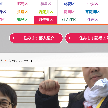
区
都島区
福島区
此花区
中央区
寺区
浪速区
西淀川区
淀川区
東淀川区
東区
鶴見区
阿倍野区
住之江区
住吉区
住みます芸人紹介
住みます記者よ
り
あべのウォーク！