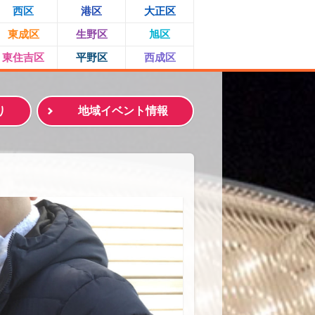
西区
港区
大正区
東成区
生野区
旭区
東住吉区
平野区
西成区
り
地域イベント情報