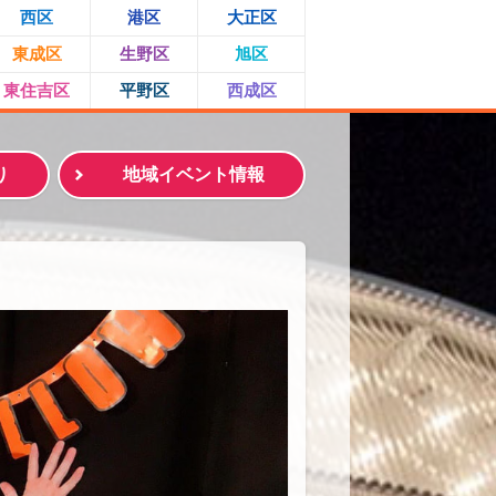
西区
港区
大正区
東成区
生野区
旭区
東住吉区
平野区
西成区
り
地域イベント情報