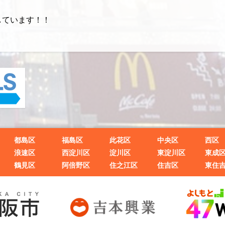
しています！！
都島区
福島区
此花区
中央区
西区
浪速区
西淀川区
淀川区
東淀川区
東成
鶴見区
阿倍野区
住之江区
住吉区
東住