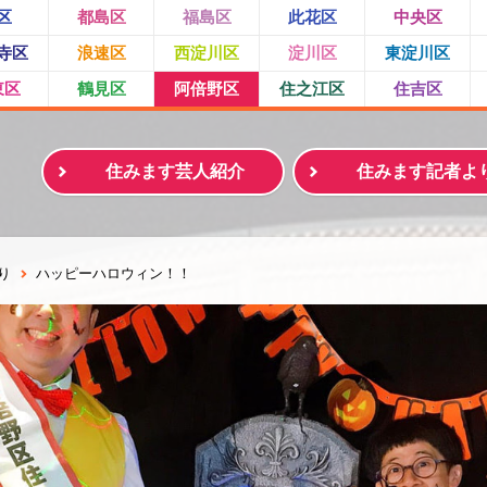
区
都島区
福島区
此花区
中央区
寺区
浪速区
西淀川区
淀川区
東淀川区
東区
鶴見区
阿倍野区
住之江区
住吉区
住みます芸人紹介
住みます記者よ
り
ハッピーハロウィン！！