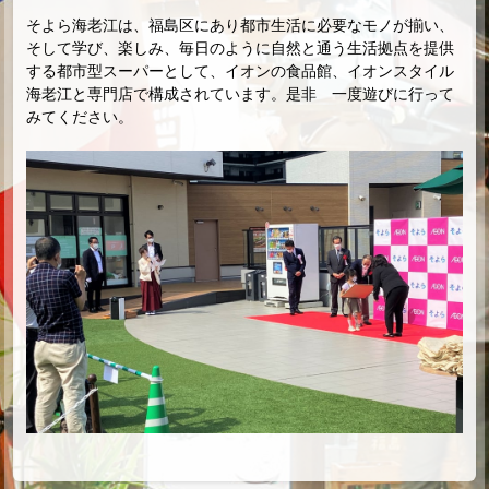
そよ
ら
海老江は、福島区にあり
都市生活に必要なモノ
が揃い、
そして学び
、楽しみ
、毎日
のように自然と通う生活拠点
を
提供
する
都市型スーパーとして
、イオンの食品館、
イオンスタイル
海老江
と専門店
で
構成
されています
。是非 一度遊びに行って
みてください。