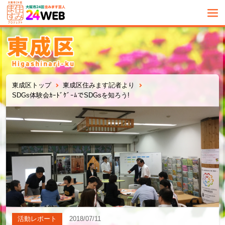
東成区トップ
東成区住みます記者より
SDGs体験会ｶｰﾄﾞｹﾞｰﾑでSDGsを知ろう!
活動レポート
2018/07/11