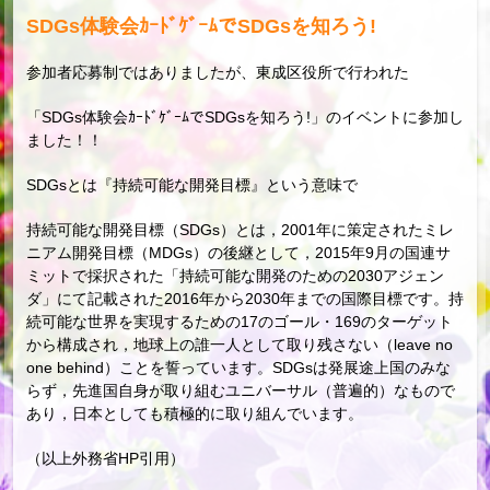
SDGs体験会ｶｰﾄﾞｹﾞｰﾑでSDGsを知ろう!
参加者応募制ではありましたが、東成区役所で行われた
「SDGs体験会ｶｰﾄﾞｹﾞｰﾑでSDGsを知ろう!」のイベントに参加し
ました！！
SDGsとは『持続可能な開発目標』という意味で
持続可能な開発目標（SDGs）とは，2001年に策定された
ミレ
ニアム開発目標（MDGs）
の後継として，2015年9月の国連サ
ミットで採択された「持続可能な開発のための2030アジェン
ダ」にて記載された2016年から2030年までの国際目標です。持
続可能な世界を実現するための17のゴール・169のターゲット
から構成され，地球上の誰一人として取り残さない（
leave no
one behind
）ことを誓っています。SDGsは発展途上国のみな
らず，先進国自身が取り組むユニバーサル（普遍的）なもので
あり，日本としても積極的に取り組んでいます。
（以上外務省HP引用）