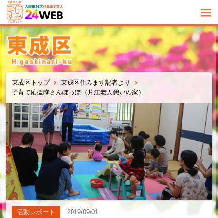
東成区トップ
東成区住みます記者より
子育て応援隊さんぽっぽ（片江老人憩いの家）
活動レポート
2019/09/01