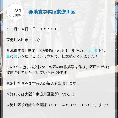
11/24
参地直笑祭in東淀川区
(日) 開催
１１月２４日（日）１５：００～
東淀川区民ホールで
参地直笑祭in東淀川区が開催されます！※その土
地
に
参
上し、
直
に
笑
いを届けるという意味で、桂文枝が考えました！
このｲﾍﾞﾝﾄは、桂文枝が、各区の創作落語を作り、区民の皆様に
披露させていただいているｲﾍﾞﾝﾄです！
東淀川区住みます芸人の福人も出演します！！
※詳しくは大阪市東淀川区役所HPまたは、
東淀川区役所総合企画課（０６－４８０９－９６８３）まで！