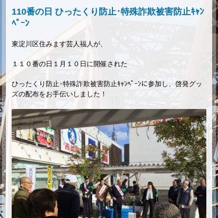
110番の日 ひったくり防止･特殊詐欺被害防止ｷｬﾝ
ﾍﾟｰﾝ
東淀川区住みます芸人福人が、
１１０番の日１月１０日に開催された
ひったくり防止･特殊詐欺被害防止ｷｬﾝﾍﾟｰﾝに参加し、啓発グッ
ズの配布をお手伝いしました！