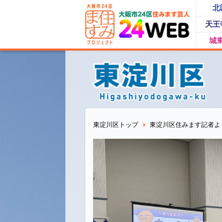
北
天王
城
東淀川区トップ
東淀川区住みます記者よ