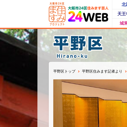
北
天王
城
平野区トップ
平野区住みます記者より