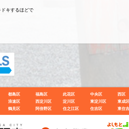
キドキするほどで
都島区
福島区
此花区
中央区
西区
浪速区
西淀川区
淀川区
東淀川区
東成
鶴見区
阿倍野区
住之江区
住吉区
東住