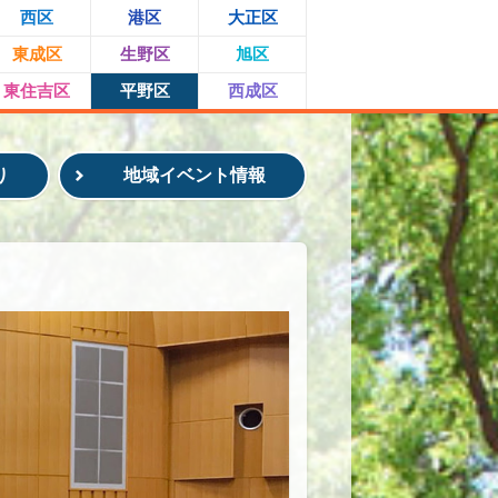
西区
港区
大正区
東成区
生野区
旭区
東住吉区
平野区
西成区
り
地域イベント情報