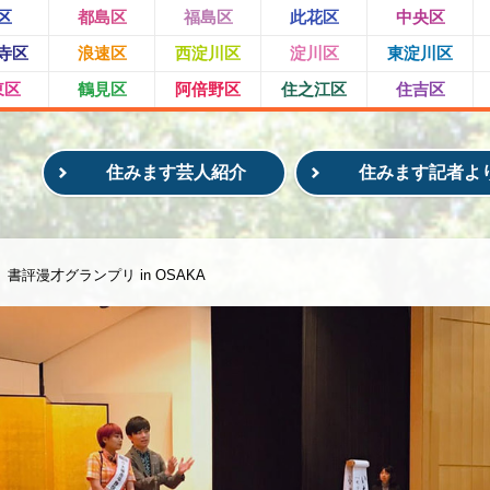
区
都島区
福島区
此花区
中央区
寺区
浪速区
西淀川区
淀川区
東淀川区
東区
鶴見区
阿倍野区
住之江区
住吉区
住みます芸人紹介
住みます記者よ
書評漫才グランプリ in OSAKA