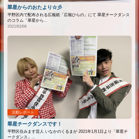
翠星からのおたより☆彡
平野区内で配布される広報紙「広報ひらの」にて 翠星チークダンス
のコラム「翠星から...
2021/02/08
活動レポート
翠星チークダンスです！
平野区住みます芸人 いなかのくるまが 2021年1月1日より「翠星チ
ークダンス」...