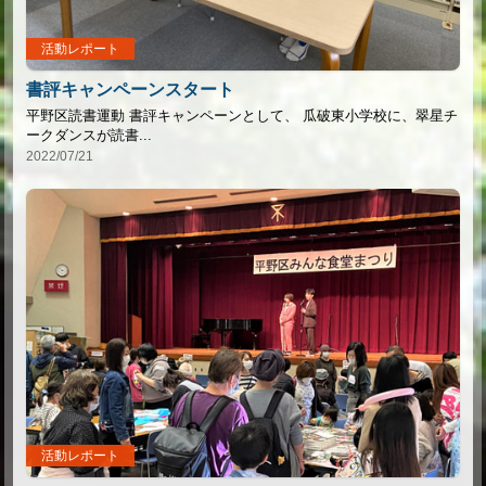
活動レポート
書評キャンペーンスタート
平野区読書運動 書評キャンペーンとして、 瓜破東小学校に、翠星チ
ークダンスが読書...
2022/07/21
活動レポート