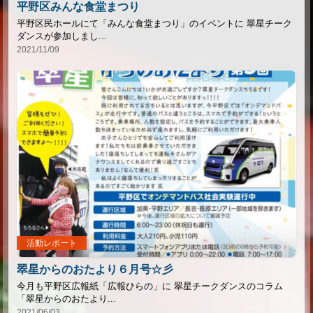
平野区みんな食堂まつり
平野区民ホールにて「みんな食堂まつり」のイベントに 翠星チーク
ダンスが参加しまし...
2021/11/09
活動レポート
翠星からのおたより６月号☆彡
今月も平野区広報紙「広報ひらの」に 翠星チークダンスのコラム
「翠星からのおたより...
2021/06/03