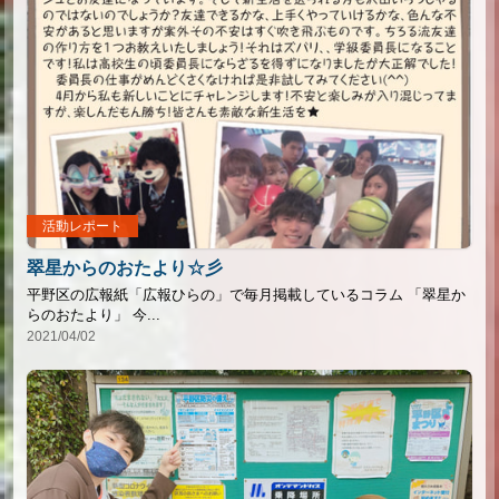
活動レポート
翠星からのおたより☆彡
平野区の広報紙「広報ひらの」で毎月掲載しているコラム 「翠星か
らのおたより」 今...
2021/04/02