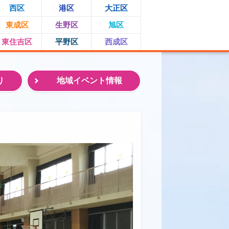
西区
港区
大正区
東成区
生野区
旭区
東住吉区
平野区
西成区
り
地域イベント情報