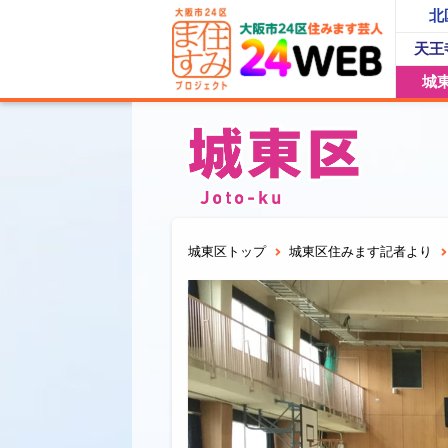
北
天王
城
城東区トップ
城東区住みます記者より