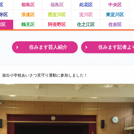
区
都島区
福島区
此花区
中央区
寺区
浪速区
西淀川区
淀川区
東淀川区
東区
鶴見区
阿倍野区
住之江区
住吉区
住みます芸人紹介
住みます記者よ
放出小学校あいさつ見守り運動に参加しました！