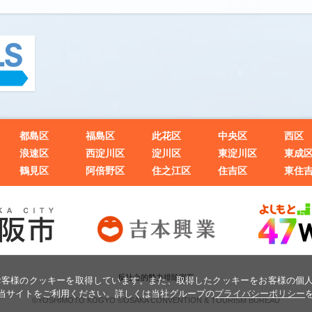
都島区
福島区
此花区
中央区
西区
浪速区
西淀川区
淀川区
東淀川区
東成
鶴見区
阿倍野区
住之江区
住吉区
東住
反社会的勢力排除宣言
お客様のクッキーを取得しています。また、取得したクッキーをお客様の個
当サイトをご利用ください。詳しくは当社グループの
プライバシーポリシー
©YOSHIMOTO KOGYO
©OSAKA CONVENTION & TOURISM BUREAU