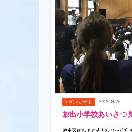
活動レポート
2019/04/29
放出小学校あいさつ
城東区住みます芸人ｱﾝﾘﾐﾃｯﾄﾞﾌﾟﾘﾊ