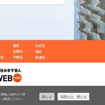
港区
大正区
区
生野区
旭区
吉区
平野区
西成区
人情報と紐付けて管
閉じる
同意の上、閉じる
をご確認ください。