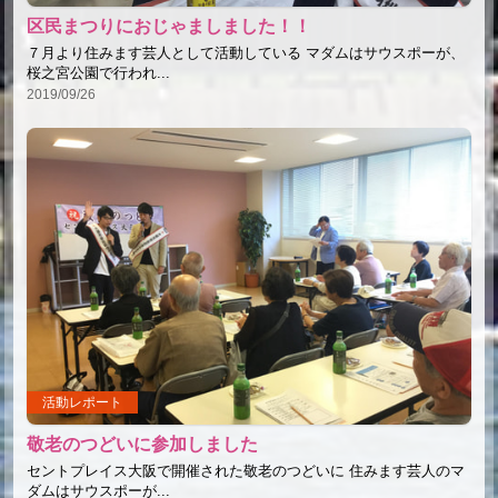
区民まつりにおじゃましました！！
７月より住みます芸人として活動している マダムはサウスポーが、
桜之宮公園で行われ...
2019/09/26
活動レポート
敬老のつどいに参加しました
セントプレイス大阪で開催された敬老のつどいに 住みます芸人のマ
ダムはサウスポーが...