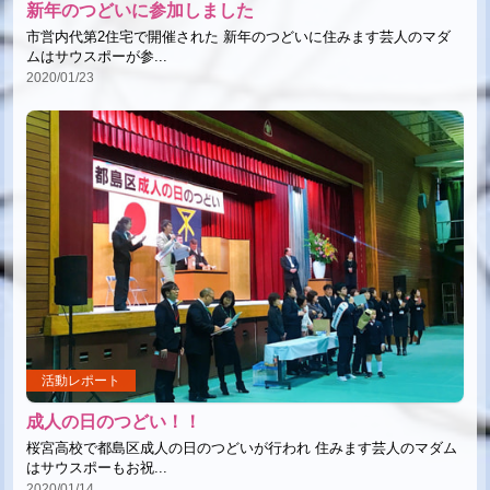
新年のつどいに参加しました
市営内代第2住宅で開催された 新年のつどいに住みます芸人のマダ
ムはサウスポーが参...
2020/01/23
活動レポート
成人の日のつどい！！
桜宮高校で都島区成人の日のつどいが行われ 住みます芸人のマダム
はサウスポーもお祝...
2020/01/14