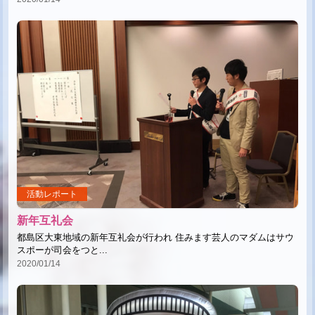
活動レポート
新年互礼会
都島区大東地域の新年互礼会が行われ 住みます芸人のマダムはサウ
スポーが司会をつと...
2020/01/14