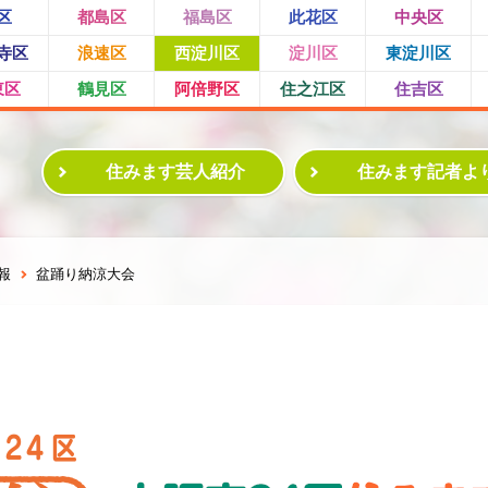
区
都島区
福島区
此花区
中央区
寺区
浪速区
西淀川区
淀川区
東淀川区
東区
鶴見区
阿倍野区
住之江区
住吉区
住みます芸人紹介
住みます記者よ
報
盆踊り納涼大会