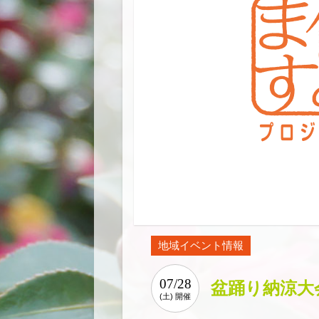
地域イベント情報
07/28
盆踊り納涼大
(土) 開催