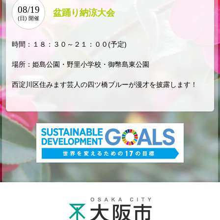
08/19
盆踊り納涼大会
(日) 開催
時間：１８：３０～２１：００(予定)
場所：姫島公園・野里小学校・御幣島東公園
西淀川区住みます芸人の四ツ橋ブルーが漫才を披露します！