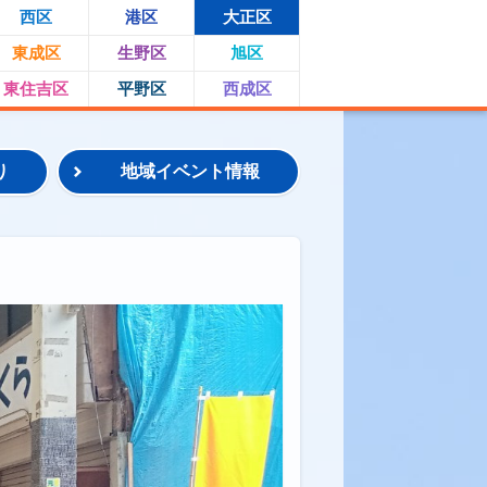
西区
港区
大正区
東成区
生野区
旭区
東住吉区
平野区
西成区
り
地域イベント情報