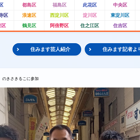
区
都島区
福島区
此花区
中央区
寺区
浪速区
西淀川区
淀川区
東淀川区
東区
鶴見区
阿倍野区
住之江区
住吉区
住みます芸人紹介
住みます記者よ
のきさきるこに参加