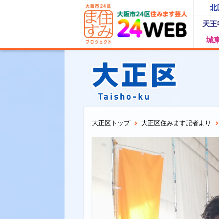
北
天王
城
大正区トップ
大正区住みます記者より